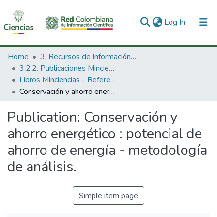
(current)
Log In
Communities & Collections
Home
3. Recursos de Información Científica y Tecnológica
3.2.2. Publicaciones Minciencias
All of DSpace
Libros Minciencias - Referenciales
Conservación y ahorro energético : potencial de ahorro de energía - metodología de análisis.
Statistics
Publication:
Conservación y
ahorro energético : potencial de
ahorro de energía - metodología
de análisis.
Simple item page