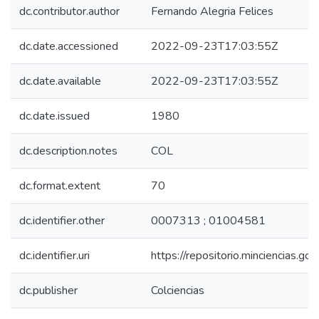
dc.contributor.author
Fernando Alegria Felices
dc.date.accessioned
2022-09-23T17:03:55Z
dc.date.available
2022-09-23T17:03:55Z
dc.date.issued
1980
dc.description.notes
COL
dc.format.extent
70
dc.identifier.other
0007313 ; 01004581
dc.identifier.uri
https://repositorio.minciencias.
dc.publisher
Colciencias