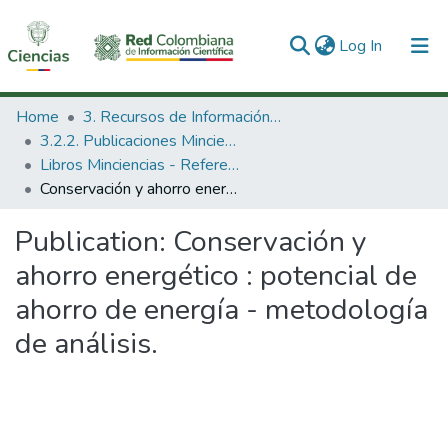
(current)
Log In
Communities & Collections
Home
3. Recursos de Información Científica y Tecnológica
3.2.2. Publicaciones Minciencias
All of DSpace
Libros Minciencias - Referenciales
Conservación y ahorro energético : potencial de ahorro de energía - metodología de análisis.
Statistics
Publication:
Conservación y
ahorro energético : potencial de
ahorro de energía - metodología
de análisis.