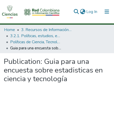
(current)
Log In
Communities & Collections
Home
3. Recursos de Información Científica y Tecnológica
3.2.1. Políticas, estudios, evaluaciones e indicadores de CTeI
All of DSpace
Políticas de Ciencia, Tecnología e Innovación
Guia para una encuesta sobre estadisticas en ciencia y tecnología
Statistics
Publication:
Guia para una
encuesta sobre estadisticas en
ciencia y tecnología