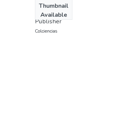
Date
Thumbnail
1973
Available
Publisher
Colciencias