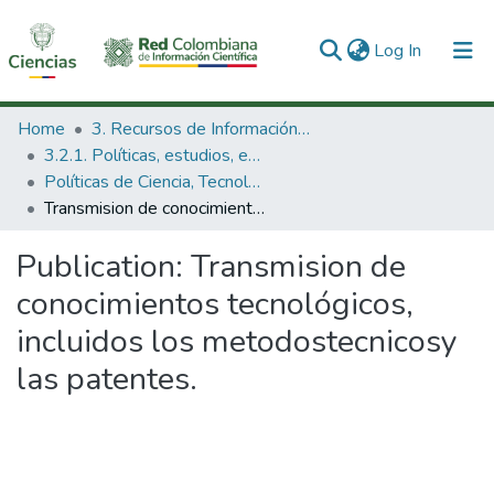
(current)
Log In
Communities & Collections
Home
3. Recursos de Información Científica y Tecnológica
3.2.1. Políticas, estudios, evaluaciones e indicadores de CTeI
All of DSpace
Políticas de Ciencia, Tecnología e Innovación
Transmision de conocimientos tecnológicos, incluidos los metodostecnicosy las patentes.
Statistics
Publication:
Transmision de
conocimientos tecnológicos,
incluidos los metodostecnicosy
las patentes.