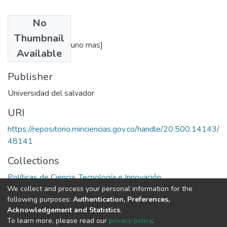
No
Authors
Thumbnail
Ricardo Cibotti [Y uno mas]
Available
Publisher
Universidad del salvador
URI
https://repositorio.minciencias.gov.co/handle/20.500.14143/
48141
Collections
Políticas de Ciencia, Tecnología e Innovación
We collect and process your personal information for the
following purposes:
Authentication, Preferences,
Full item page
Acknowledgement and Statistics
.
To learn more, please read our
privacy policy
.