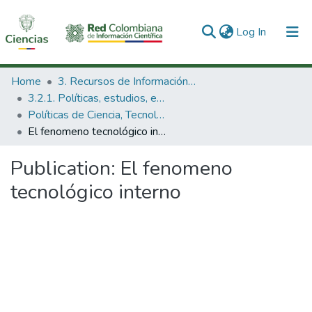
(current)
Log In
Communities & Collections
Home
3. Recursos de Información Científica y Tecnológica
3.2.1. Políticas, estudios, evaluaciones e indicadores de CTeI
All of DSpace
Políticas de Ciencia, Tecnología e Innovación
El fenomeno tecnológico interno
Statistics
Publication:
El fenomeno
tecnológico interno