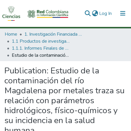
(current)
Log In
Communities & Collections
Home
1. Investigación Financiada con Recursos Públicos
1.1 Productos de investigación
All of DSpace
1.1.1. Informes Finales de Proyectos de Investigación
Estudio de la contaminación del río Magdalena por metales traza su relación con parámetros hidrológicos, físico-químicos y su incidencia en la salud humana
Statistics
Publication:
Estudio de la
contaminación del río
Magdalena por metales traza su
relación con parámetros
hidrológicos, físico-químicos y
su incidencia en la salud
humana