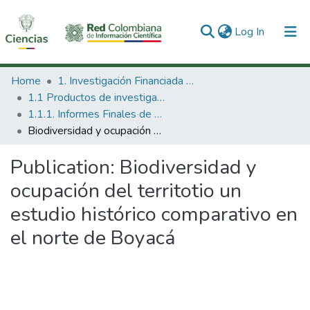
(current)
Log In
Communities & Collections
Home
1. Investigación Financiada con Recursos Públicos
1.1 Productos de investigación
All of DSpace
1.1.1. Informes Finales de Proyectos de Investigación
Biodiversidad y ocupación del territotio un estudio histórico comparativo en el norte de Boyacá
Statistics
Publication:
Biodiversidad y
ocupación del territotio un
estudio histórico comparativo en
el norte de Boyacá