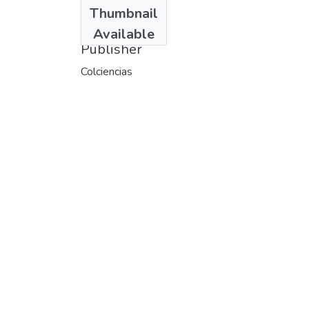
Date
Thumbnail
1997
Available
Publisher
Colciencias