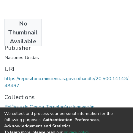
No
Date
Thumbnail
1981
Available
Publisher
Naciones Unidas
URI
https://repositorio.minciencias.gov.co/handle/20.500.14143/
48497
Collections
Políticas de Ciencia, Tecnología e Innovación
We collect and process your personal information for the
following purposes:
Authentication, Preferences,
Full item page
Acknowledgement and Statistics
.
To learn more, please read our
privacy policy
.