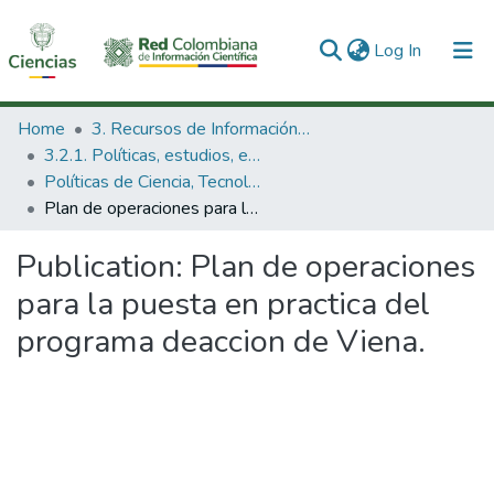
(current)
Log In
Communities & Collections
Home
3. Recursos de Información Científica y Tecnológica
3.2.1. Políticas, estudios, evaluaciones e indicadores de CTeI
All of DSpace
Políticas de Ciencia, Tecnología e Innovación
Plan de operaciones para la puesta en practica del programa deaccion de Viena.
Statistics
Publication:
Plan de operaciones
para la puesta en practica del
programa deaccion de Viena.