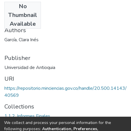
No
Date
Thumbnail
1994
Available
Authors
García, Clara Inés
Publisher
Universidad de Antioquia
URI
https://repositorio.minciencias.gov.co/handle/20.500.14143/
40569
Collections
1.1.2. Informes Finales
We collect and process your personal information for the
following purposes:
Authentication, Preferences,
Full item page