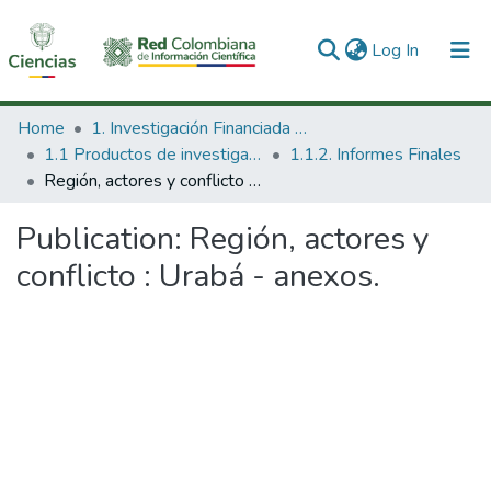
(current)
Log In
Communities & Collections
Home
1. Investigación Financiada con Recursos Públicos
1.1 Productos de investigación
1.1.2. Informes Finales
All of DSpace
Región, actores y conflicto : Urabá - anexos.
Statistics
Publication:
Región, actores y
conflicto : Urabá - anexos.