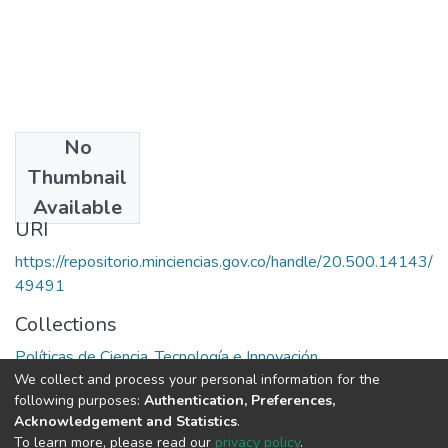
No
Date
Thumbnail
1985
Available
URI
https://repositorio.minciencias.gov.co/handle/20.500.14143/
49491
Collections
Políticas de Ciencia, Tecnología e Innovación
We collect and process your personal information for the
following purposes:
Authentication, Preferences,
Full item page
Acknowledgement and Statistics
.
To learn more, please read our
privacy policy
.