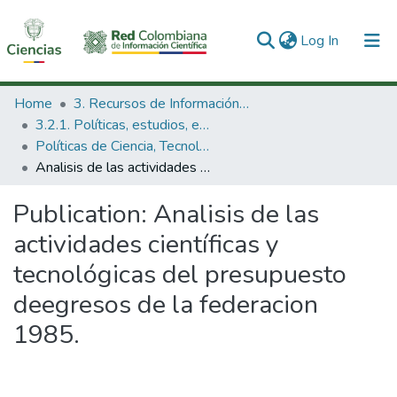
(current)
Log In
Communities & Collections
Home
3. Recursos de Información Científica y Tecnológica
3.2.1. Políticas, estudios, evaluaciones e indicadores de CTeI
All of DSpace
Políticas de Ciencia, Tecnología e Innovación
Analisis de las actividades científicas y tecnológicas del presupuesto deegresos de la federacion 1985.
Statistics
Publication:
Analisis de las
actividades científicas y
tecnológicas del presupuesto
deegresos de la federacion
1985.