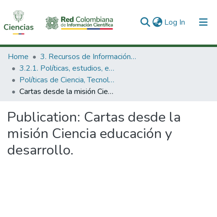
(current)
Log In
Communities & Collections
Home
3. Recursos de Información Científica y Tecnológica
3.2.1. Políticas, estudios, evaluaciones e indicadores de CTeI
All of DSpace
Políticas de Ciencia, Tecnología e Innovación
Cartas desde la misión Ciencia educación y desarrollo.
Statistics
Publication:
Cartas desde la
misión Ciencia educación y
desarrollo.