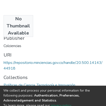
No
Date
Thumbnail
1994
Available
Publisher
Colciencias
URI
https://repositorio.minciencias.gov.co/handle/20.500.14143/
44918
Collections
Políticas de Ciencia, Tecnología e Innovación
We collect and process your personal information for the
following purposes:
Authentication, Preferences,
Full item page
Acknowledgement and Statistics
.
To learn more, please read our
privacy policy
.