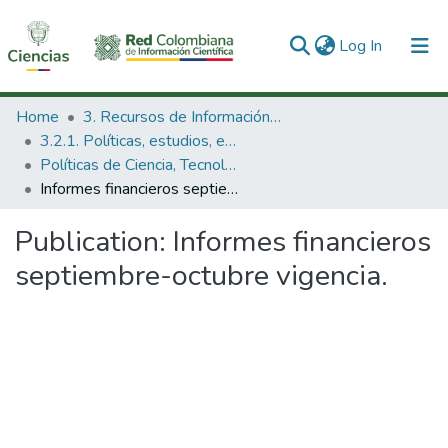
(current)
Log In
Communities & Collections
Home
3. Recursos de Información Científica y Tecnológica
3.2.1. Políticas, estudios, evaluaciones e indicadores de CTeI
All of DSpace
Políticas de Ciencia, Tecnología e Innovación
Informes financieros septiembre-octubre vigencia.
Statistics
Publication:
Informes financieros
septiembre-octubre vigencia.