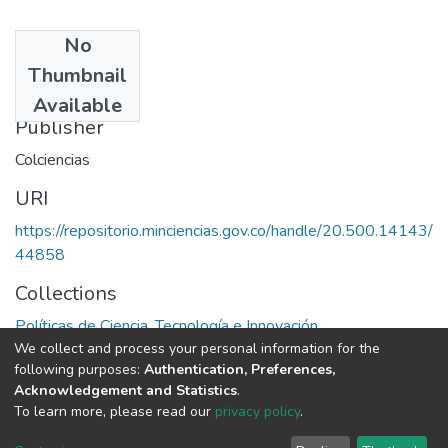
No
Date
Thumbnail
1972
Available
Publisher
Colciencias
URI
https://repositorio.minciencias.gov.co/handle/20.500.14143/
44858
Collections
Políticas de Ciencia, Tecnología e Innovación
We collect and process your personal information for the
following purposes:
Authentication, Preferences,
Full item page
Acknowledgement and Statistics
.
To learn more, please read our
privacy policy
.
DSpace software
copyright © 2002-2026
LYRASIS
Cookie
Privacy
End User
Send