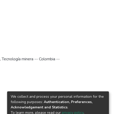
,
Tecnología minera -- Colombia --
We collect and process your personal information for the
following purposes:
Authentication, Preferences,
Acknowledgement and Statistics
.
To learn more, please read our
privacy policy
.