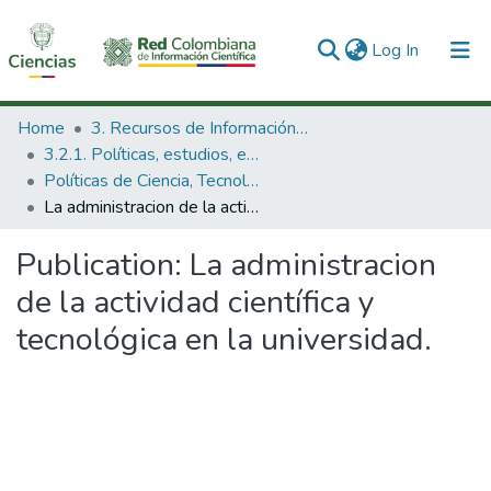
(current)
Log In
Communities & Collections
Home
3. Recursos de Información Científica y Tecnológica
3.2.1. Políticas, estudios, evaluaciones e indicadores de CTeI
All of DSpace
Políticas de Ciencia, Tecnología e Innovación
La administracion de la actividad científica y tecnológica en la universidad.
Statistics
Publication:
La administracion
de la actividad científica y
tecnológica en la universidad.