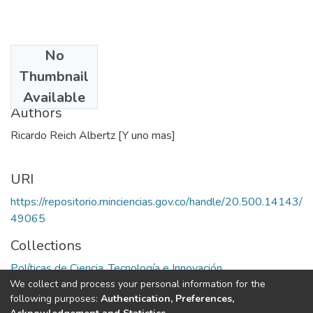
No
Date
Thumbnail
1979
Available
Authors
Ricardo Reich Albertz [Y uno mas]
URI
https://repositorio.minciencias.gov.co/handle/20.500.14143/
49065
Collections
Políticas de Ciencia, Tecnología e Innovación
We collect and process your personal information for the
following purposes:
Authentication, Preferences,
Full item page