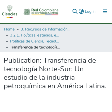
(current)
Log In
Communities & Collections
Home
3. Recursos de Información Científica y Tecnológica
3.2.1. Políticas, estudios, evaluaciones e indicadores de CTeI
All of DSpace
Políticas de Ciencia, Tecnología e Innovación
Transferencia de tecnología Norte-Sur: Un estudio de la industria petroquímica en América Latina.
Statistics
Publication:
Transferencia de
tecnología Norte-Sur: Un
estudio de la industria
petroquímica en América Latina.