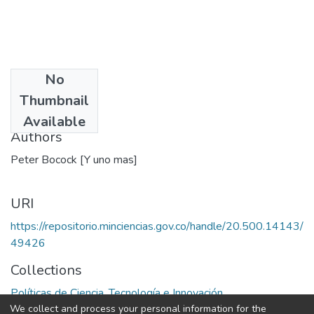
No
Date
Thumbnail
1986
Available
Authors
Peter Bocock [Y uno mas]
URI
https://repositorio.minciencias.gov.co/handle/20.500.14143/
49426
Collections
Políticas de Ciencia, Tecnología e Innovación
We collect and process your personal information for the