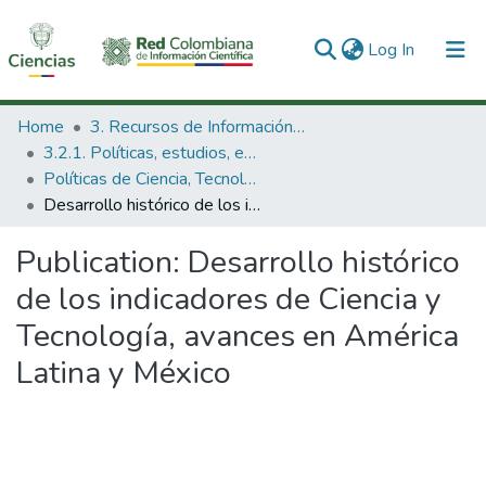
(current)
Log In
Communities & Collections
Home
3. Recursos de Información Científica y Tecnológica
3.2.1. Políticas, estudios, evaluaciones e indicadores de CTeI
All of DSpace
Políticas de Ciencia, Tecnología e Innovación
Desarrollo histórico de los indicadores de Ciencia y Tecnología, avances en América Latina y México
Statistics
Publication:
Desarrollo histórico
de los indicadores de Ciencia y
Tecnología, avances en América
Latina y México