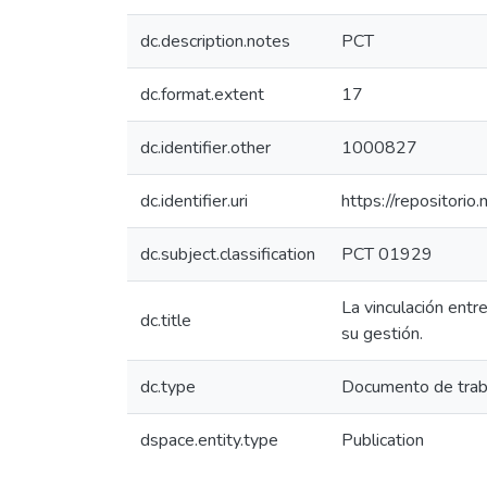
dc.description.notes
PCT
dc.format.extent
17
dc.identifier.other
1000827
dc.identifier.uri
https://repositori
dc.subject.classification
PCT 01929
La vinculación entr
dc.title
su gestión.
dc.type
Documento de trab
dspace.entity.type
Publication