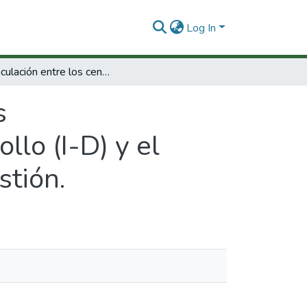
Log In
La vinculación entre los centros gubernamentales de investigacion y desarrollo (I-D) y el sector productivo: Variables criticas y su gestión.
s
lo (I-D) y el
stión.