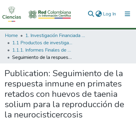
(current)
Log In
Communities & Collections
Home
1. Investigación Financiada con Recursos Públicos
1.1 Productos de investigación
All of DSpace
1.1.1. Informes Finales de Proyectos de Investigación
Seguimiento de la respuesta inmune en primates retados con huevos de taenia solium para la reproducción de la neurocisticercosis
Statistics
Publication:
Seguimiento de la
respuesta inmune en primates
retados con huevos de taenia
solium para la reproducción de
la neurocisticercosis