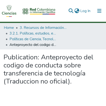
(current)
Log In
Communities & Collections
Home
3. Recursos de Información Científica y Tecnológica
3.2.1. Políticas, estudios, evaluaciones e indicadores de CTeI
All of DSpace
Políticas de Ciencia, Tecnología e Innovación
Anteproyecto del codigo de conducta sobre transferencia de tecnología (Traduccion no oficial).
Statistics
Publication:
Anteproyecto del
codigo de conducta sobre
transferencia de tecnología
(Traduccion no oficial).