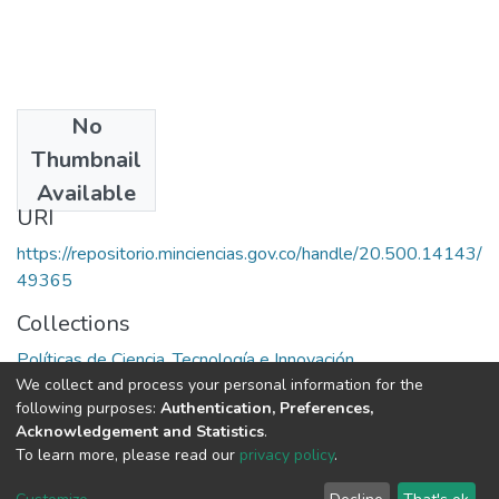
No
Date
Thumbnail
1974
Available
URI
https://repositorio.minciencias.gov.co/handle/20.500.14143/
49365
Collections
Políticas de Ciencia, Tecnología e Innovación
We collect and process your personal information for the
following purposes:
Authentication, Preferences,
Full item page
Acknowledgement and Statistics
.
To learn more, please read our
privacy policy
.
DSpace software
copyright © 2002-2026
LYRASIS
Cookie
Privacy
End User
Send