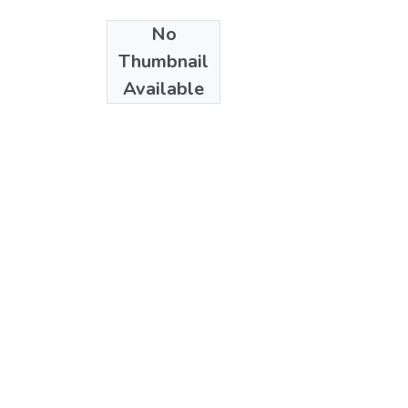
No
Date
Thumbnail
1985
Available