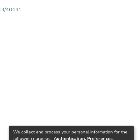
4143/40441
We collect and process your personal information for the
following purposes:
Authentication, Preferences,