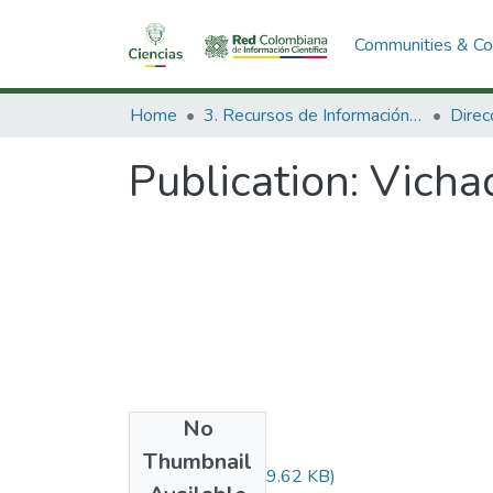
Communities & Col
Home
3. Recursos de Información Científica y Tecnológica
Publication:
Vicha
No
Files
Thumbnail
Audiovisual.pdf
(29.62 KB)