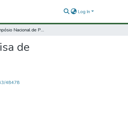
Log In
IX Simpósio Nacional de Pesquisa de Admistracao em ciencia e tecnología.
isa de
4143/48478