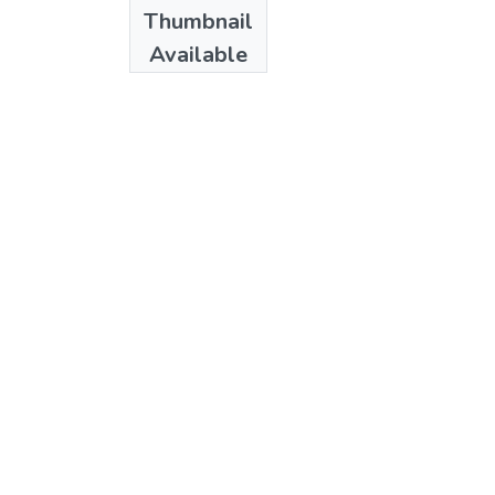
Date
Thumbnail
1984
Available