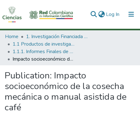
(current)
Log In
Communities & Collections
Home
1. Investigación Financiada con Recursos Públicos
1.1 Productos de investigación
All of DSpace
1.1.1. Informes Finales de Proyectos de Investigación
Impacto socioeconómico de la cosecha mecánica o manual asistida de café
Statistics
Publication:
Impacto
socioeconómico de la cosecha
mecánica o manual asistida de
café