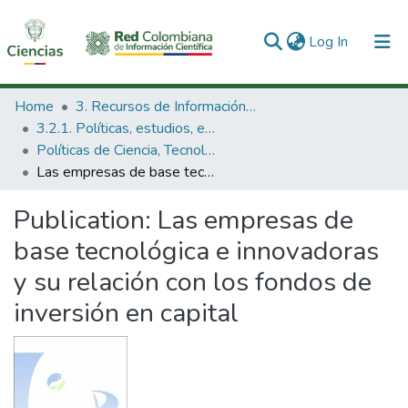
(current)
Log In
Communities & Collections
Home
3. Recursos de Información Científica y Tecnológica
3.2.1. Políticas, estudios, evaluaciones e indicadores de CTeI
All of DSpace
Políticas de Ciencia, Tecnología e Innovación
Las empresas de base tecnológica e innovadoras y su relación con los fondos de inversión en capital
Statistics
Publication:
Las empresas de
base tecnológica e innovadoras
y su relación con los fondos de
inversión en capital