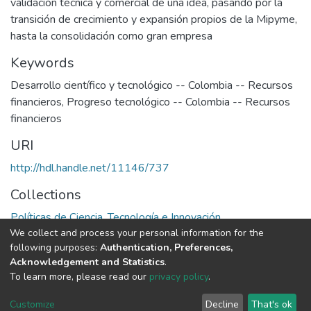
validación técnica y comercial de una idea, pasando por la
transición de crecimiento y expansión propios de la Mipyme,
hasta la consolidación como gran empresa
Keywords
Desarrollo científico y tecnológico -- Colombia -- Recursos
financieros
,
Progreso tecnológico -- Colombia -- Recursos
financieros
URI
http://hdl.handle.net/11146/737
Collections
Políticas de Ciencia, Tecnología e Innovación
We collect and process your personal information for the
following purposes:
Authentication, Preferences,
Full item page
Acknowledgement and Statistics
.
To learn more, please read our
privacy policy
.
DSpace software
copyright © 2002-2026
LYRASIS
Cookie
Privacy
End User
Send
Customize
Decline
That's ok