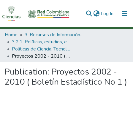
(current)
Log In
Communities & Collections
Home
3. Recursos de Información Científica y Tecnológica
3.2.1. Políticas, estudios, evaluaciones e indicadores de CTeI
All of DSpace
Políticas de Ciencia, Tecnología e Innovación
Proyectos 2002 - 2010 ( Boletín Estadístico No 1 )
Statistics
Publication:
Proyectos 2002 -
2010 ( Boletín Estadístico No 1 )