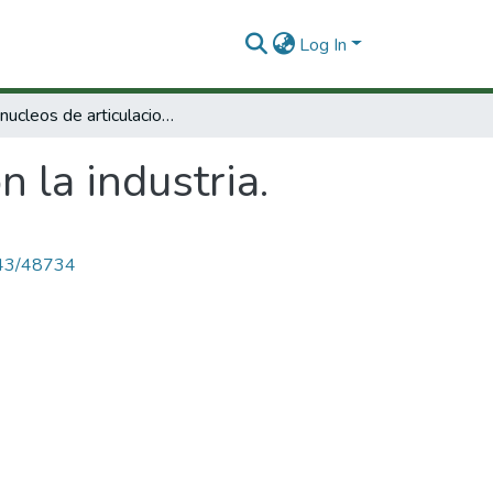
Log In
NAI- nucleos de articulacion con la industria.
 la industria.
4143/48734