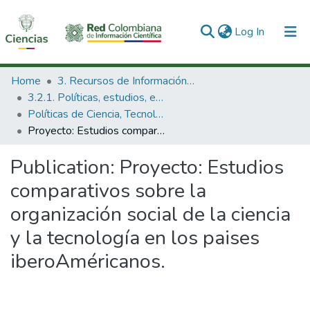
(current)
Log In
Communities & Collections
Home
3. Recursos de Información Científica y Tecnológica
3.2.1. Políticas, estudios, evaluaciones e indicadores de CTeI
All of DSpace
Políticas de Ciencia, Tecnología e Innovación
Proyecto: Estudios comparativos sobre la organización social de la ciencia y la tecnología en los paises iberoAméricanos.
Statistics
Publication:
Proyecto: Estudios
comparativos sobre la
organización social de la ciencia
y la tecnología en los paises
iberoAméricanos.