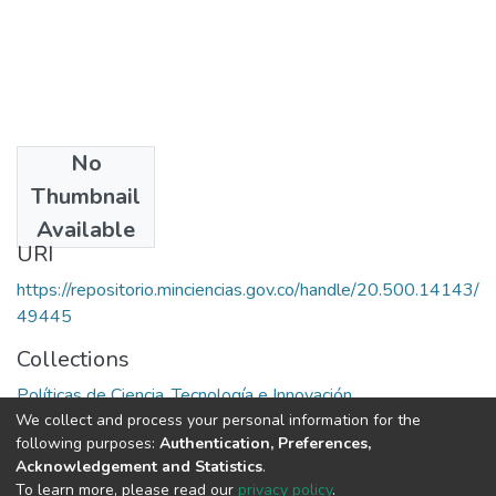
No
Date
Thumbnail
1987
Available
URI
https://repositorio.minciencias.gov.co/handle/20.500.14143/
49445
Collections
Políticas de Ciencia, Tecnología e Innovación
We collect and process your personal information for the
following purposes:
Authentication, Preferences,
Full item page
Acknowledgement and Statistics
.
To learn more, please read our
privacy policy
.