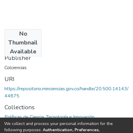
No
Date
Thumbnail
1996
Available
Publisher
Colciencias
URI
https://repositorio.minciencias.gov.co/handle/20.500.14143/
44875
Collections
Políticas de Ciencia, Tecnología e Innovación
We collect and process your personal information for the
following purposes:
Authentication, Preferences,
Full item page