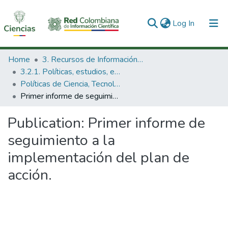
(current)
Log In
Communities & Collections
Home
3. Recursos de Información Científica y Tecnológica
3.2.1. Políticas, estudios, evaluaciones e indicadores de CTeI
All of DSpace
Políticas de Ciencia, Tecnología e Innovación
Primer informe de seguimiento a la implementación del plan de acción.
Statistics
Publication:
Primer informe de
seguimiento a la
implementación del plan de
acción.