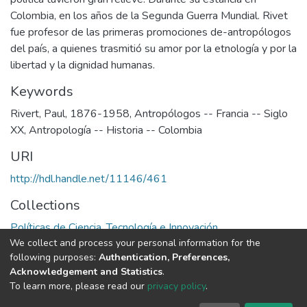
Colombia, en los años de la Segunda Guerra Mundial. Rivet
fue profesor de las primeras promociones de-antropólogos
del país, a quienes trasmitió su amor por la etnología y por la
libertad y la dignidad humanas.
Keywords
Rivert, Paul, 1876-1958
,
Antropólogos -- Francia -- Siglo
XX
,
Antropología -- Historia -- Colombia
URI
http://hdl.handle.net/11146/461
Collections
Políticas de Ciencia, Tecnología e Innovación
We collect and process your personal information for the
following purposes:
Authentication, Preferences,
Full item page
Acknowledgement and Statistics
.
To learn more, please read our
privacy policy
.
DSpace software
copyright © 2002-2026
LYRASIS