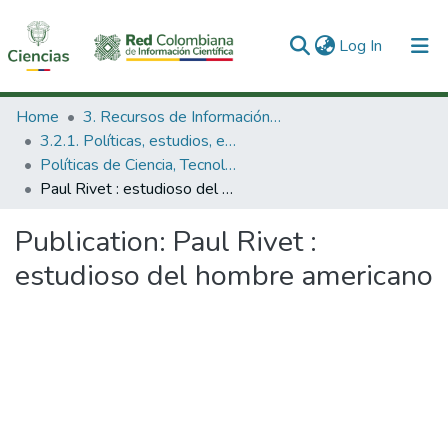
(current)
Log In
Communities & Collections
Home
3. Recursos de Información Científica y Tecnológica
3.2.1. Políticas, estudios, evaluaciones e indicadores de CTeI
All of DSpace
Políticas de Ciencia, Tecnología e Innovación
Paul Rivet : estudioso del hombre americano
Statistics
Publication:
Paul Rivet :
estudioso del hombre americano