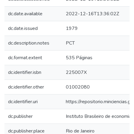
dc.date.available
2022-12-16T13:36:02Z
dc.date.issued
1979
dc.description.notes
PCT
dc.format.extent
535 Páginas
dc.identifier.isbn
225007X
dc.identifier.other
01002080
dc.identifier.uri
https://repositorio.minciencias
dc.publisher
Instituto Brasileiro de economia
dc.publisher.place
Rio de Janeiro