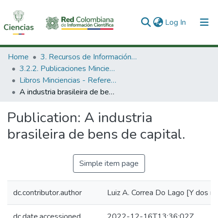
(current)
Log In
Communities & Collections
Home
3. Recursos de Información Científica y Tecnológica
3.2.2. Publicaciones Minciencias
All of DSpace
Libros Minciencias - Referenciales
A industria brasileira de bens de capital.
Statistics
Publication:
A industria
brasileira de bens de capital.
Simple item page
dc.contributor.author
Luiz A. Correa Do Lago [Y dos m
dc.date.accessioned
2022-12-16T13:36:02Z