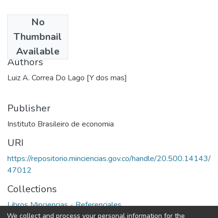
No
Date
Thumbnail
1979
Available
Authors
Luiz A. Correa Do Lago [Y dos mas]
Publisher
Instituto Brasileiro de economia
URI
https://repositorio.minciencias.gov.co/handle/20.500.14143/
47012
Collections
Libros Minciencias - Referenciales
We collect and process your personal information for the