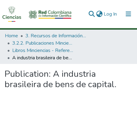
(current)
Log In
Communities & Collections
Home
3. Recursos de Información Científica y Tecnológica
3.2.2. Publicaciones Minciencias
All of DSpace
Libros Minciencias - Referenciales
A industria brasileira de bens de capital.
Statistics
Publication:
A industria
brasileira de bens de capital.