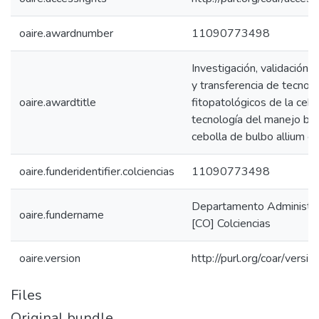
oaire.awardnumber
11090773498
Investigación, validación y
y transferencia de tecnol
oaire.awardtitle
fitopatológicos de la ceb
tecnología del manejo bio
cebolla de bulbo allium c
oaire.funderidentifier.colciencias
11090773498
Departamento Administrati
oaire.fundername
[CO] Colciencias
oaire.version
http://purl.org/coar/ver
Files
Original bundle