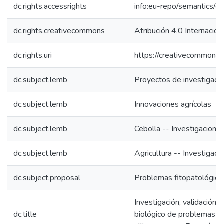
dc.rights.accessrights
info:eu-repo/semantics/
dc.rights.creativecommons
Atribución 4.0 Internacion
dc.rights.uri
https://creativecommons.o
dc.subject.lemb
Proyectos de investigaci
dc.subject.lemb
Innovaciones agrícolas
dc.subject.lemb
Cebolla -- Investigacione
dc.subject.lemb
Agricultura -- Investigaci
dc.subject.proposal
Problemas fitopatológico
Investigación, validación 
dc.title
biológico de problemas fi