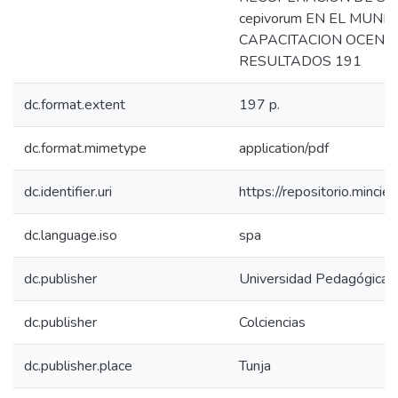
cepivorum EN EL MUNIC
CAPACITACION OCENSA 
RESULTADOS 191
dc.format.extent
197 p.
dc.format.mimetype
application/pdf
dc.identifier.uri
https://repositorio.minc
dc.language.iso
spa
dc.publisher
Universidad Pedagógica y
dc.publisher
Colciencias
dc.publisher.place
Tunja