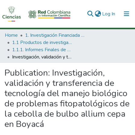
(current)
Log In
Communities & Collections
Home
1. Investigación Financiada con Recursos Públicos
1.1 Productos de investigación
All of DSpace
1.1.1. Informes Finales de Proyectos de Investigación
Investigación, validación y transferencia de tecnología del manejo biológico de problemas fitopatológicos de la cebolla de bulbo allium cepa en Boyacá
Statistics
Publication:
Investigación,
validación y transferencia de
tecnología del manejo biológico
de problemas fitopatológicos de
la cebolla de bulbo allium cepa
en Boyacá