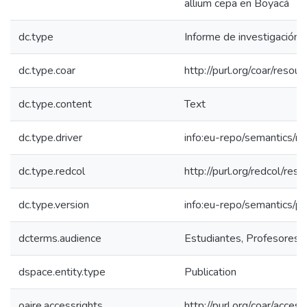
allium cepa en Boyacá
dc.type
Informe de investigación
dc.type.coar
http://purl.org/coar/reso
dc.type.content
Text
dc.type.driver
info:eu-repo/semantics/re
dc.type.redcol
http://purl.org/redcol/res
dc.type.version
info:eu-repo/semantics/p
dcterms.audience
Estudiantes, Profesores, 
dspace.entity.type
Publication
oaire.accessrights
http://purl.org/coar/acces