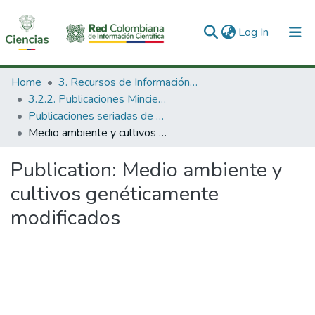
(current)
Log In
Communities & Collections
Home
3. Recursos de Información Científica y Tecnológica
3.2.2. Publicaciones Minciencias
All of DSpace
Publicaciones seriadas de Minciencias
Medio ambiente y cultivos genéticamente modificados
Statistics
Publication:
Medio ambiente y
cultivos genéticamente
modificados