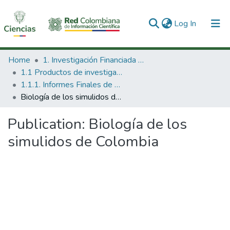
(current)
Log In
Communities & Collections
Home
1. Investigación Financiada con Recursos Públicos
1.1 Productos de investigación
All of DSpace
1.1.1. Informes Finales de Proyectos de Investigación
Biología de los simulidos de Colombia
Statistics
Publication:
Biología de los
simulidos de Colombia