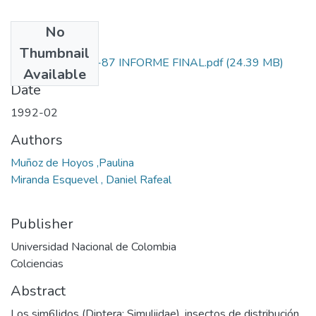
No
Files
Thumbnail
1101-05-126-87 INFORME FINAL.pdf
(24.39 MB)
Available
Date
1992-02
Authors
Muñoz de Hoyos ,Paulina
Miranda Esquevel , Daniel Rafeal
Publisher
Universidad Nacional de Colombia
Colciencias
Abstract
Los sim6lidos (Diptera: Simuliidae), insectos de distribución