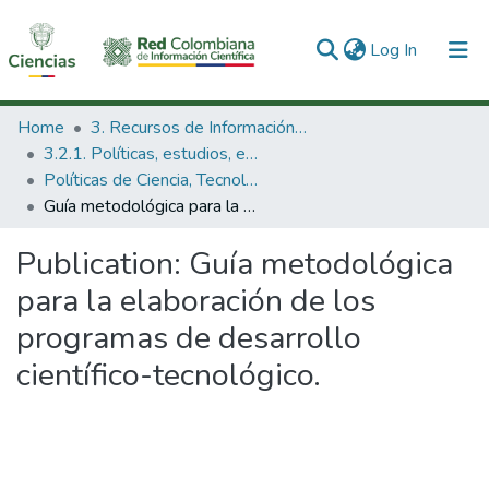
(current)
Log In
Communities & Collections
Home
3. Recursos de Información Científica y Tecnológica
3.2.1. Políticas, estudios, evaluaciones e indicadores de CTeI
All of DSpace
Políticas de Ciencia, Tecnología e Innovación
Guía metodológica para la elaboración de los programas de desarrollo científico-tecnológico.
Statistics
Publication:
Guía metodológica
para la elaboración de los
programas de desarrollo
científico-tecnológico.