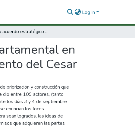
Log In
Plan y acuerdo estratégico departamental en ciencia, tecnología e innovación : Departamento del Cesar
partamental en
mento del Cesar
de priorización y construcción que
e dio entre 109 actores, (tanto
nte los días 3 y 4 de septiembre
se enuncian los focos
ra sean logrados, las ideas de
omisos que adquieren las partes