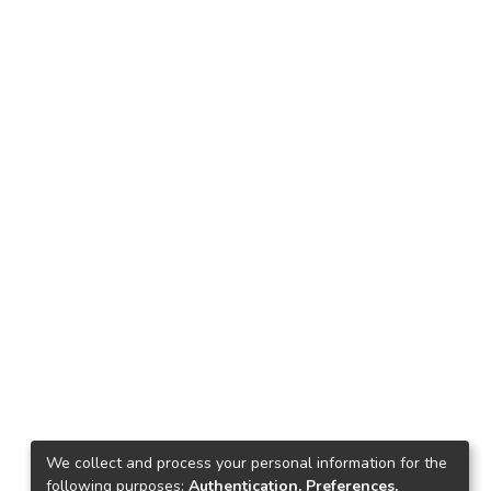
0
We collect and process your personal information for the
following purposes:
Authentication, Preferences,