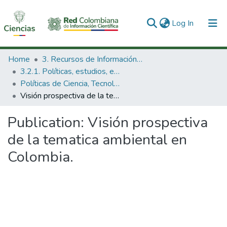
(current)
Log In
Communities & Collections
Home
3. Recursos de Información Científica y Tecnológica
3.2.1. Políticas, estudios, evaluaciones e indicadores de CTeI
All of DSpace
Políticas de Ciencia, Tecnología e Innovación
Visión prospectiva de la tematica ambiental en Colombia.
Statistics
Publication:
Visión prospectiva
de la tematica ambiental en
Colombia.