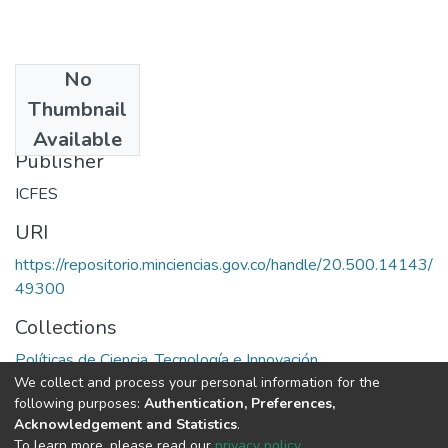
No
Date
Thumbnail
1987
Available
Publisher
ICFES
URI
https://repositorio.minciencias.gov.co/handle/20.500.14143/
49300
Collections
Políticas de Ciencia, Tecnología e Innovación
We collect and process your personal information for the
following purposes:
Authentication, Preferences,
Full item page
Acknowledgement and Statistics
.
To learn more, please read our
privacy policy
.