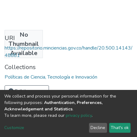
No
URI
Thumbnail
https://repositorio.minciencias.gov.co/handle/20.500.14143/
Available
48881
Collections
Políticas de Ciencia, Tecnología e Innovación
Full item page
We collect and process your personal information for the
following purposes:
Authentication, Preferences,
Acknowledgement and Statistics
.
To learn more, please read our
privacy policy
.
DSpace software
copyright © 2002-2026
LYRASIS
Cookie
Privacy
End User
Send
Customize
Decline
That's ok
settings
policy
Agreement
Feedback