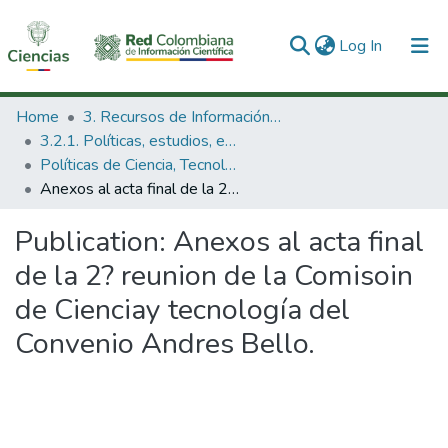
(current)
Log In
Communities & Collections
Home
3. Recursos de Información Científica y Tecnológica
3.2.1. Políticas, estudios, evaluaciones e indicadores de CTeI
All of DSpace
Políticas de Ciencia, Tecnología e Innovación
Anexos al acta final de la 2? reunion de la Comisoin de Cienciay tecnología del Convenio Andres Bello.
Statistics
Publication:
Anexos al acta final
de la 2? reunion de la Comisoin
de Cienciay tecnología del
Convenio Andres Bello.