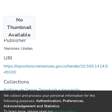
No
Date
Thumbnail
1980
Available
Publisher
Naciones Unidas
URI
https://repositorio.minciencias.gov.co/handle/20.500.14143/
49030
Collections
Políticas de Ciencia, Tecnología e Innovación
We collect and process your personal information for the
following purposes:
Authentication, Preferences,
Full item page
Acknowledgement and Statistics
.
To learn more, please read our
privacy policy
.