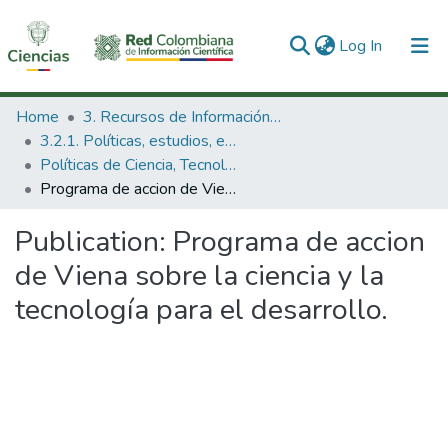
(current)
Log In
Communities & Collections
Home
3. Recursos de Información Científica y Tecnológica
3.2.1. Políticas, estudios, evaluaciones e indicadores de CTeI
All of DSpace
Políticas de Ciencia, Tecnología e Innovación
Programa de accion de Viena sobre la ciencia y la tecnología para el desarrollo.
Statistics
Publication:
Programa de accion
de Viena sobre la ciencia y la
tecnología para el desarrollo.