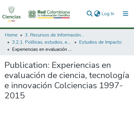
(current)
Log In
Communities & Collections
Home
3. Recursos de Información Científica y Tecnológica
3.2.1. Políticas, estudios, evaluaciones e indicadores de CTeI
Estudios de Impacto
All of DSpace
Experiencias en evaluación de ciencia, tecnología e innovación Colciencias 1997-2015
Statistics
Publication:
Experiencias en
evaluación de ciencia, tecnología
e innovación Colciencias 1997-
2015