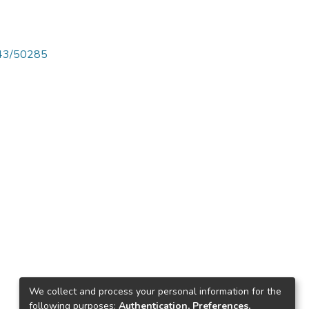
4143/50285
We collect and process your personal information for the
following purposes:
Authentication, Preferences,