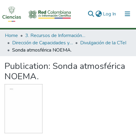
(current)
Log In
Communities & Collections
Home
3. Recursos de Información Científica y Tecnológica
Dirección de Capacidades y Divulgación de la CTeI
Divulgación de la CTeI
All of DSpace
Sonda atmosférica NOEMA.
Statistics
Publication:
Sonda atmosférica
NOEMA.