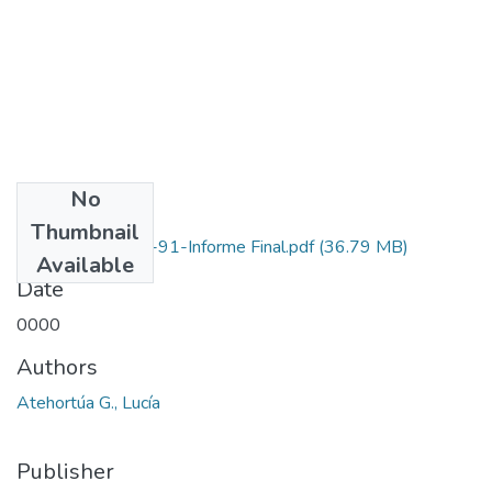
No
Files
Thumbnail
1115-05-011-91-Informe Final.pdf
(36.79 MB)
Available
Date
0000
Authors
Atehortúa G., Lucía
Publisher