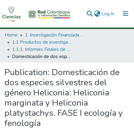
(current)
Log In
Communities & Collections
Home
1. Investigación Financiada con Recursos Públicos
1.1 Productos de investigación
All of DSpace
1.1.1. Informes Finales de Proyectos de Investigación
Domesticación de dos especies silvestres del género Heliconia: Heliconia marginata y Heliconia platystachys. FASE I ecología y fenología
Statistics
Publication:
Domesticación de
dos especies silvestres del
género Heliconia: Heliconia
marginata y Heliconia
platystachys. FASE I ecología y
fenología