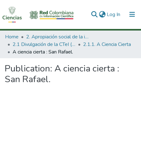
(current)
Log In
Communities & Collections
Home
2. Apropiación social de la información en Ciencia Tecnología e Innovación
2.1 Divulgación de la CTeI (Nueva)
2.1.1. A Ciencia Cierta
All of DSpace
A ciencia cierta : San Rafael.
Statistics
Publication:
A ciencia cierta :
San Rafael.