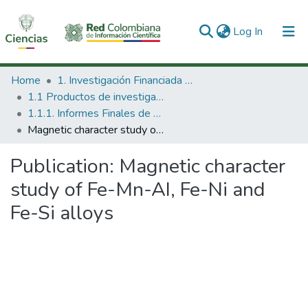
(current)
Log In
Communities & Collections
Home
1. Investigación Financiada con Recursos Públicos
1.1 Productos de investigación
All of DSpace
1.1.1. Informes Finales de Proyectos de Investigación
Magnetic character study of Fe-Mn-AI, Fe-Ni and Fe-Si alloys
Statistics
Publication:
Magnetic character
study of Fe-Mn-AI, Fe-Ni and
Fe-Si alloys