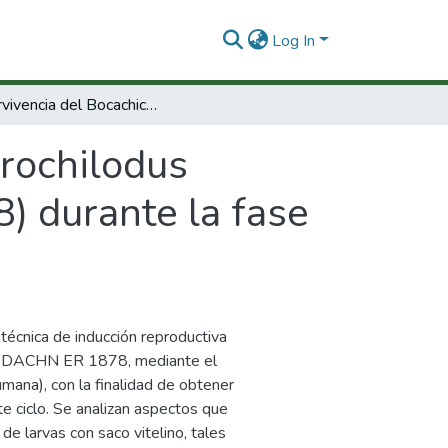
Log In
Supervivencia del Bocachico (Prochilodus reticulatus magdalenae, Steindachner, 1878) durante la fase reproductiva
Prochilodus
) durante la fase
técnica de inducción reproductiva
 N DACHN ER 1878, mediante el
mana), con la finalidad de obtener
e ciclo. Se analizan aspectos que
e larvas con saco vitelino, tales