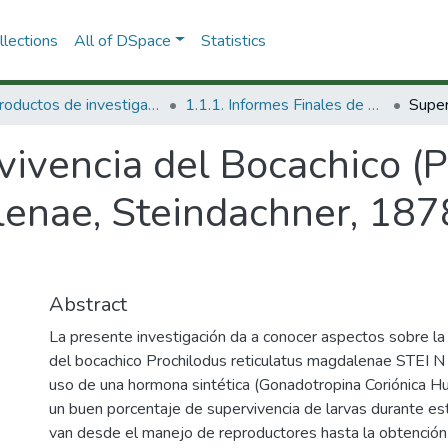
lections
All of DSpace
Statistics
1.1 Productos de investigación
1.1.1. Informes Finales de Proyectos de Investigación
vivencia del Bocachico (
lenae, Steindachner, 1878
Abstract
La presente investigación da a conocer aspectos sobre la 
del bocachico Prochilodus reticulatus magdalenae STEI
uso de una hormona sintética (Gonadotropina Coriónica Hu
un buen porcentaje de supervivencia de larvas durante est
van desde el manejo de reproductores hasta la obtención d