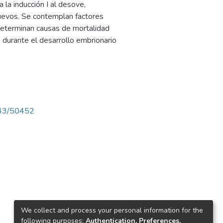
 la inducción I al desove,
 huevos. Se contemplan factores
determinan causas de mortalidad
s durante el desarrollo embrionario
4143/50452
We collect and process your personal information for the
following purposes:
Authentication, Preferences,