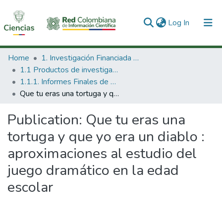
(current)
Log In
Communities & Collections
Home
1. Investigación Financiada con Recursos Públicos
1.1 Productos de investigación
All of DSpace
1.1.1. Informes Finales de Proyectos de Investigación
Que tu eras una tortuga y que yo era un diablo : aproximaciones al estudio del juego dramático en la edad escolar
Statistics
Publication:
Que tu eras una
tortuga y que yo era un diablo :
aproximaciones al estudio del
juego dramático en la edad
escolar