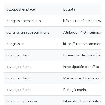
dc.publisher.place
Bogotá
dc.rights.accessrights
info:eu-repo/semantics/
dc.rights.creativecommons
Atribución 4.0 Internacion
dc.rights.uri
https://creativecommons.o
dc.subject.lemb
Proyectos de investigaci
dc.subject.lemb
Investigación científica
dc.subject.lemb
Mar -- Investigaciones --
dc.subject.lemb
Biología marina
dc.subject.proposal
Infraestructura científica 