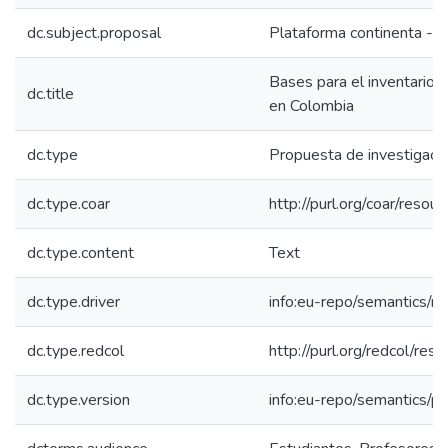
dc.subject.proposal
Plataforma continenta -- 
Bases para el inventario d
dc.title
en Colombia
dc.type
Propuesta de investigaci
dc.type.coar
http://purl.org/coar/reso
dc.type.content
Text
dc.type.driver
info:eu-repo/semantics/re
dc.type.redcol
http://purl.org/redcol/res
dc.type.version
info:eu-repo/semantics/p