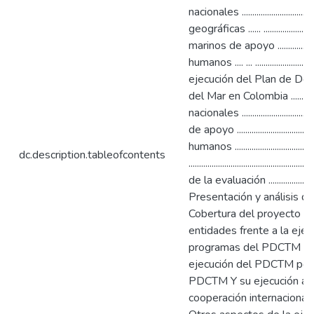
nacionales .................................
geográficas ...... .........................
marinos de apoyo .......................
humanos .... ... ...........................
ejecución del Plan de Desa
del Mar en Colombia ..................
nacionales ...............................
de apoyo ..............................
humanos ...............................
dc.description.tableofcontents
...........................................
de la evaluación ........................
Presentación y análisis de resultado
Cobertura del proyecto ...................
entidades frente a la ejecución
programas del PDCTM y su ejecució
ejecución del PDCTM por regiones ..
PDCTM Y su ejecución a través de
cooperación internacional y l