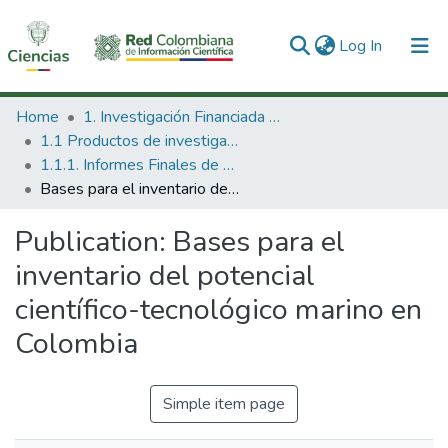
(current)
Log In
Communities & Collections
Home
1. Investigación Financiada con Recursos Públicos
1.1 Productos de investigación
All of DSpace
1.1.1. Informes Finales de Proyectos de Investigación
Bases para el inventario del potencial científico-tecnológico marino en Colombia
Statistics
Publication:
Bases para el
inventario del potencial
científico-tecnológico marino en
Colombia
Simple item page