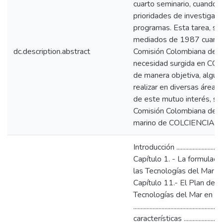
cuarto seminario, cuando 
prioridades de investigac
programas. Esta tarea, si
mediados de 1987 cuando 
dc.description.abstract
Comisión Colombiana de O
necesidad surgida en COL
de manera objetiva, algun
realizar en diversas áreas
de este mutuo interés, se
Comisión Colombiana de Oc
marino de COLCIENCIAS
Introducción ......................................
Capítulo 1. - La formulaci
las Tecnologías del Mar en Colombia ..
Capítulo 11.- El Plan de D
Tecnologías del Mar en C
................................................
características ..........................