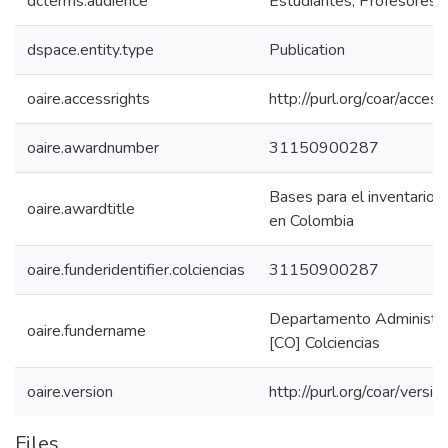
dcterms.audience
Estudiantes, Profesores, 
dspace.entity.type
Publication
oaire.accessrights
http://purl.org/coar/acces
oaire.awardnumber
31150900287
Bases para el inventario d
oaire.awardtitle
en Colombia
oaire.funderidentifier.colciencias
31150900287
Departamento Administrati
oaire.fundername
[CO] Colciencias
oaire.version
http://purl.org/coar/ver
Files