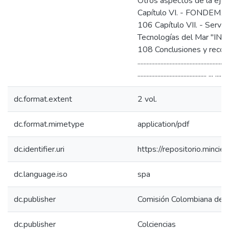
Otros aspectos de la ejecución de
Capítulo VI. - FONDEMAR y la e
106 Capítulo VII. - Servic
Tecnologías del Mar "INFOMAR" ...........
108 Conclusiones y reco
................................................
............................................. ... .....
dc.format.extent
2 vol.
dc.format.mimetype
application/pdf
dc.identifier.uri
https://repositorio.minc
dc.language.iso
spa
dc.publisher
Comisión Colombiana de 
dc.publisher
Colciencias